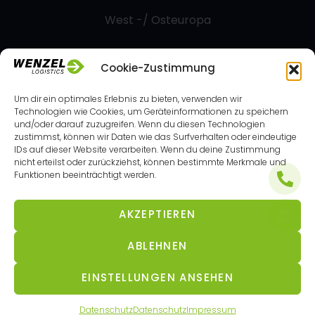
West -/ Osteuropa
Cookie-Zustimmung
Kontakt
Um dir ein optimales Erlebnis zu bieten, verwenden wir
Technologien wie Cookies, um Geräteinformationen zu speichern
Am Terminal 5A, 8402 Werndorf, Österreich
und/oder darauf zuzugreifen. Wenn du diesen Technologien
zustimmst, können wir Daten wie das Surfverhalten oder eindeutige
IDs auf dieser Website verarbeiten. Wenn du deine Zustimmung
+43 (0) 3136 60 60 0
nicht erteilst oder zurückziehst, können bestimmte Merkmale und
Funktionen beeinträchtigt werden.
office@wenzel-logistics.com
AKZEPTIEREN
ABLEHNEN
© 2024 | Made with
by
Werbeagentur SICHTBAR
EINSTELLUNGEN ANSEHEN
Impressum
Datenschutz
Sitemap
Datenschutz
Datenschutz
Impressum