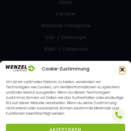
About
Karriere
Nationale Transporte
Süd -/ Osteuropa
West -/ Osteuropa
Cookie-Zustimmung
Kontakt
Um dir ein optimales Erlebnis zu bieten, verwenden wir
Technologien wie Cookies, um Geräteinformationen zu speichern
Am Terminal 5A, 8402 Werndorf, Österreich
und/oder darauf zuzugreifen. Wenn du diesen Technologien
zustimmst, können wir Daten wie das Surfverhalten oder eindeutige
IDs auf dieser Website verarbeiten. Wenn du deine Zustimmung
+43 (0) 3136 60 60 0
nicht erteilst oder zurückziehst, können bestimmte Merkmale und
Funktionen beeinträchtigt werden.
office@wenzel-logistics.com
AKZEPTIEREN